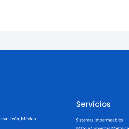
Servicios
uevo León, México
Sistemas Impermeables
Mtto a Cubiertas Metálica