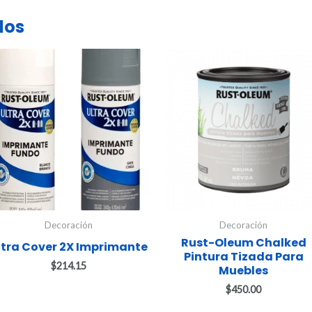
dos
Decoración
Decoración
Rust-Oleum Chalked
ltra Cover 2X Imprimante
Pintura Tizada Para
$
214.15
Muebles
$
450.00