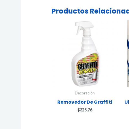
Productos Relaciona
Decoración
Removedor De Graffiti
U
$
325.76