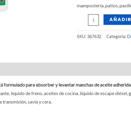
mampostería, patios, pasil
AÑADIR
SKU:
367632
Categoría:
D
Valoraciones (0)
formulado para absorber y levantar manchas de aceite adheridas, 
, líquido de freno, aceites de cocina, líquido de escape diésel, gra
la transmisión, savia y cera.