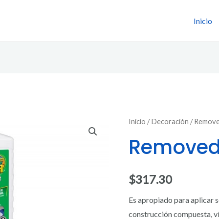
Inicio
Removedor
Inicio
/
Decoración
/ Remove
de
Removedo
Aceite
cantidad
$
317.30
Es apropiado para aplicar 
construcción compuesta, ví