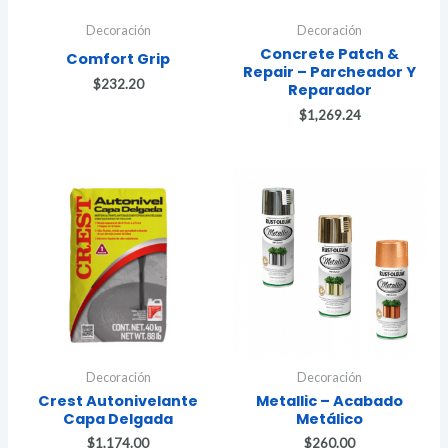
Decoración
Decoración
Concrete Patch &
Comfort Grip
Repair – Parcheador Y
$
232.20
Reparador
$
1,269.24
Decoración
Decoración
Crest Autonivelante
Metallic – Acabado
Capa Delgada
Metálico
$
1,174.00
$
260.00