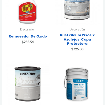
Decoración
Decoración
Rust Oleum Pisos Y
Removedor De Oxido
Azulejos. Capa
$
285.54
Protectora
$
725.00